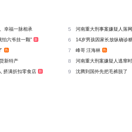
5
、幸福一脉相承
河南重大刑事案嫌疑人落
6
就怕六爷挂一颗”
14岁男孩因家长放纵确诊
新
7
了
峰哥 汪海林
热
热
8
货新特产
河南重大刑案嫌疑人逃窜
9
人 挤满折扣零食店
沈腾到国外先把毛裤脱了
新