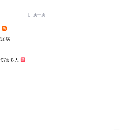

换一换
网
热
糖尿病
时伤害多人
新